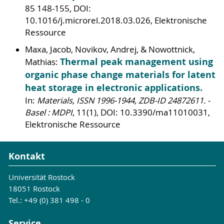
85 148-155, DOI:
10.1016/j.microrel.2018.03.026, Elektronische
Ressource
Maxa, Jacob, Novikov, Andrej, & Nowottnick,
Thermal peak management using
Mathias:
organic phase change materials for latent
heat storage in electronic applications.
In:
Materials, ISSN 1996-1944, ZDB-ID 24872611. -
Basel : MDPI
, 11(1), DOI: 10.3390/ma11010031,
Elektronische Ressource
Kontakt
Universität Rostock
18051 Rostock
Tel.: +49 (0) 381 498 - 0
Service